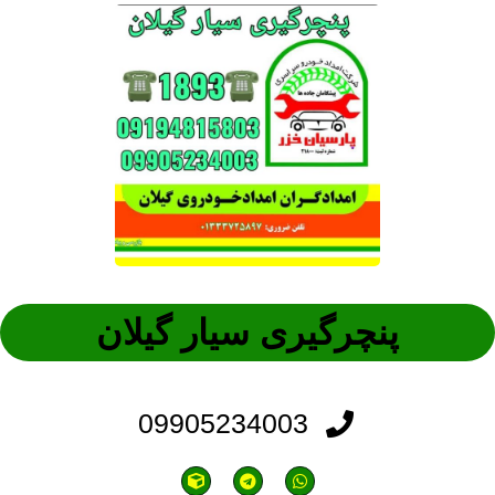
پنچرگیری سیار گیلان
09905234003