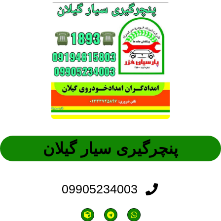
پنچرگیری سیار گیلان
09905234003