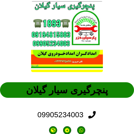
پنچرگیری سیار گیلان
09905234003