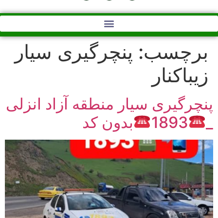
برچسب:
پنچرگیری سیار
زیباکنار
پنچرگیری سیار منطقه آزاد انزلی
_
1893
بدون کد