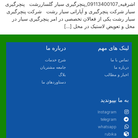
اشرفیه_09113400107_پنچرگیری سیار گلساررشت پنچرگیری
سیار شرکت پنچرگیری و آپاراتی سیار رشت شرکت پنچرگیری
سیار رشت یکی از فعالان تخصصی در امر پنچرگیری سیار در
محل و تعویض لاستیک در محل […]
لینک های مهم
درباره ما
تماس با ما
شرح خدمات
درباره ما
جامعه مشتریان
اخبار و مطالب
بلاگ
دستاوردهای ما
به ما بپیوندید
Instagram
telegram
whatsapp
rubika